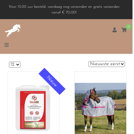
Voor 15.00 uur besteld, vandaag nog verzonden en gratis verzenden
vanaf € 70,00!
0
Nieuw