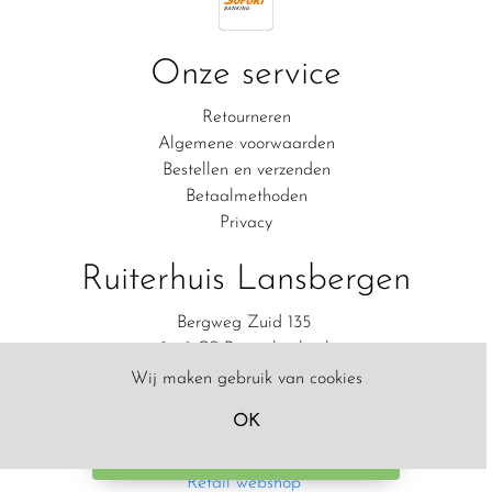
Onze service
Retourneren
Algemene voorwaarden
Bestellen en verzenden
Betaalmethoden
Privacy
Ruiterhuis Lansbergen
Bergweg Zuid 135
2661 CS Bergschenhoek
06-83111554
Wij maken gebruik van cookies
Contact
OK
Filter
© Copyright 2020 Ruiterhuis Lansbergen - Powered bij
SW-
Retail webshop