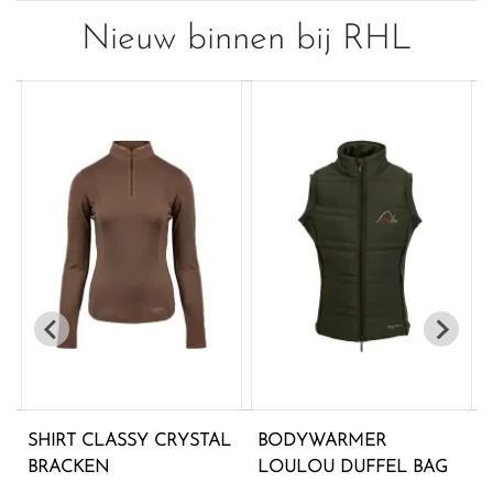
Nieuw binnen bij RHL
L
BODYWARMER
BODYPROTECTOR
LOULOU DUFFEL BAG
BALLISTIC FLEX FIT PRO