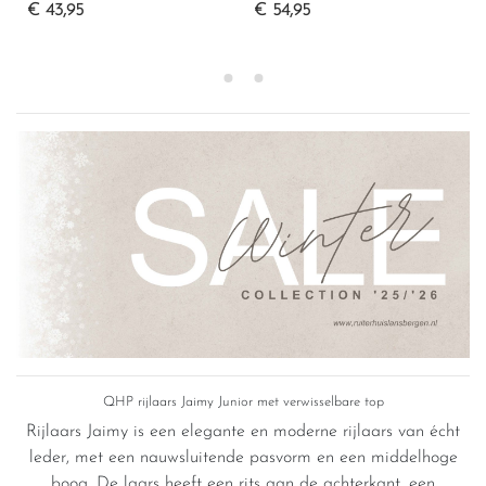
JUNIOR BLACK NEON
€ 54,95
PINK
€ 119,95
QHP rijlaars Jaimy Junior met verwisselbare top
Rijlaars Jaimy is een elegante en moderne rijlaars van écht
leder, met een nauwsluitende pasvorm en een middelhoge
boog. De laars heeft een rits aan de achterkant, een