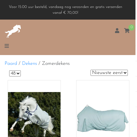
Voor 15.00 uur besteld, vandaag nog verzonden en gratis verzenden
vanaf € 70,00!
0
Paard
/
Dekens
/
Zomerdekens