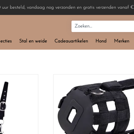
0 uur besteld, vandaag nog verzonden en gratis verzenden vanaf €
ecties
Stal en weide
Cadeauartikelen
Hond
Merken