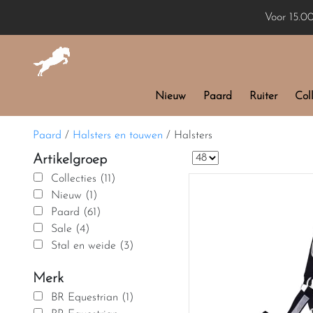
Voor 15.0
Nieuw
Paard
Ruiter
Coll
Paard
/
Halsters en touwen
/
Halsters
Artikelgroep
Collecties (11)
Nieuw (1)
Paard (61)
Sale (4)
Stal en weide (3)
Merk
BR Equestrian (1)