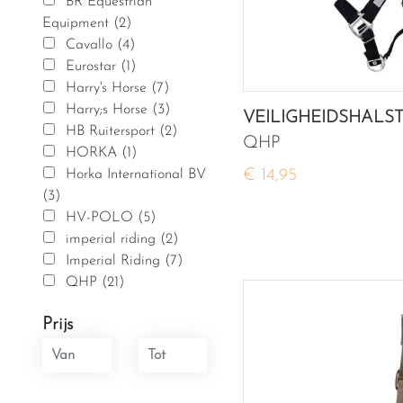
BR Equestrian
Equipment (2)
Cavallo (4)
Eurostar (1)
Harry's Horse (7)
Harry;s Horse (3)
VEILIGHEIDSHALS
HB Ruitersport (2)
QHP
HORKA (1)
€ 14,95
Horka International BV
(3)
HV-POLO (5)
imperial riding (2)
Imperial Riding (7)
QHP (21)
Prijs