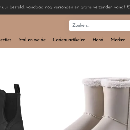
0 uur besteld, vandaag nog verzonden en gratis verzenden vanaf €
ecties
Stal en weide
Cadeauartikelen
Hond
Merken