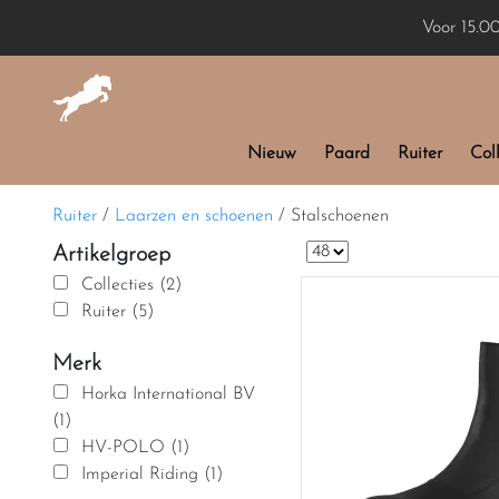
Voor 15.0
Nieuw
Paard
Ruiter
Coll
Ruiter
/
Laarzen en schoenen
/
Stalschoenen
Artikelgroep
Collecties (2)
Ruiter (5)
Merk
Horka International BV
(1)
HV-POLO (1)
Imperial Riding (1)