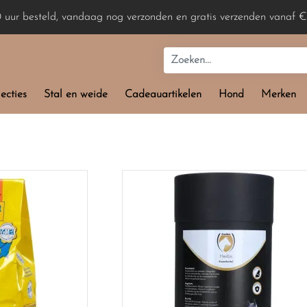
0 uur besteld, vandaag nog verzonden en gratis verzenden vanaf €
ecties
Stal en weide
Cadeauartikelen
Hond
Merken