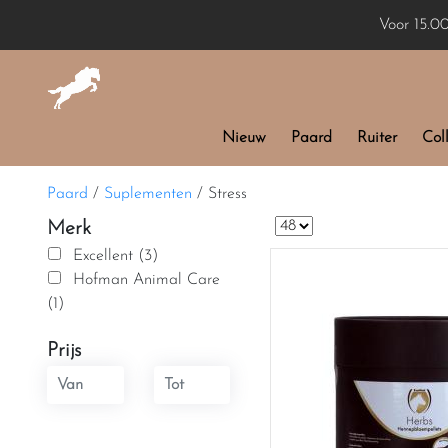
Voor 15.0
Nieuw
Paard
Ruiter
Coll
Paard
/
Suplementen
/
Stress
Merk
Excellent (3)
Hofman Animal Care
(1)
Prijs