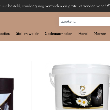
0 uur besteld, vandaag nog verzonden en gratis verzenden vanaf €
ecties
Stal en weide
Cadeauartikelen
Hond
Merken