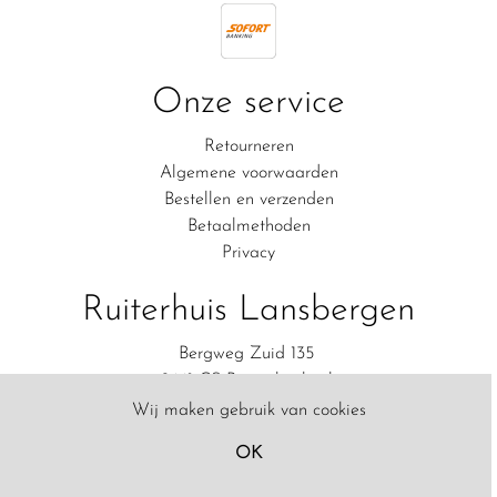
Onze service
Retourneren
Algemene voorwaarden
Bestellen en verzenden
Betaalmethoden
Privacy
Ruiterhuis Lansbergen
Bergweg Zuid 135
2661 CS Bergschenhoek
06-83111554
Wij maken gebruik van cookies
Contact
OK
Filter
© Copyright 2020 Ruiterhuis Lansbergen - Powered bij
SW-