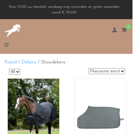
Voor 15.00 uur besteld, vandaag nog verzonden en gratis verzenden
vanaf € 70,00!
0
Paard
/
Dekens
/
Showdekens