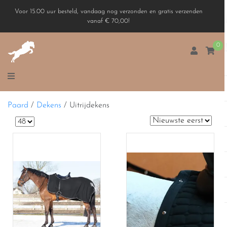
Voor 15.00 uur besteld, vandaag nog verzonden en gratis verzenden
vanaf € 70,00!
0
Paard
/
Dekens
/
Uitrijdekens