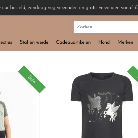
0 uur besteld, vandaag nog verzonden en gratis verzenden vanaf €
ecties
Stal en weide
Cadeauartikelen
Hond
Merken
Sale