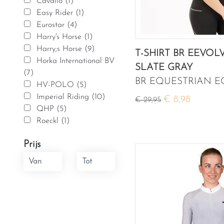
Cavallo (1)
Easy Rider (1)
Eurostar (4)
Harry's Horse (1)
Harry;s Horse (9)
T-SHIRT BR EEVOL
Horka International BV
SLATE GRAY
(7)
BR EQUESTRIAN 
HV-POLO (5)
Imperial Riding (10)
€ 8,98
€ 29,95
QHP (5)
Roeckl (1)
Prijs