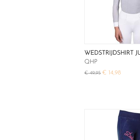
WEDSTRIJDSHIRT J
QHP
€ 14,98
€ 49,95