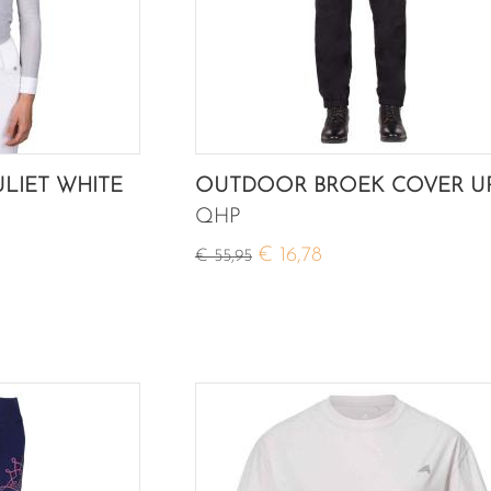
ULIET WHITE
OUTDOOR BROEK COVER U
QHP
€ 16,78
€ 55,95