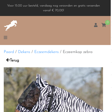
Voor 15.00 uur besteld, vandaag nog verzonden en gratis verzenden
vanaf € 70,00!
0
Paard
/
Dekens
/
Eczeemdekens
/
Eczeemkap zebra
Terug