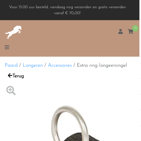
Voor 15.00 uur besteld, vandaag nog verzonden en gratis verzenden
vanaf € 70,00!
0
Paard
/
Longeren
/
Accessoires
/
Extra ring longeersingel
Terug