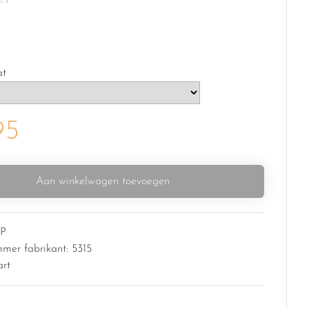
at
95
Aan winkelwagen toevoegen
P
mmer fabrikant: 5315
art