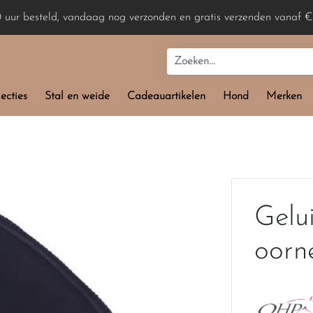
0 uur besteld, vandaag nog verzonden en gratis verzenden vanaf €
ecties
Stal en weide
Cadeauartikelen
Hond
Merken
Gelu
oorn