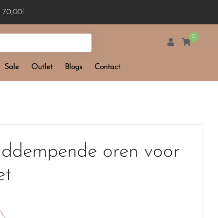
 70,00!
0
Sale
Outlet
Blogs
Contact
iddempende oren voor
et