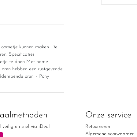
d oornetje kunnen maken. De
ren. Specificaties
netje te doen Met name
e oren hebben een rustgevende
iddempende oren: - Pony =
taalmethoden
Onze service
 veilig en snel via iDeal
Retourneren
Algemene voorwaarden