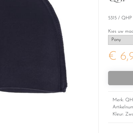
5315 / QHP
Kies uw ma
€ 6,
Merk: QH
Artikelnu
Kleur: Zw