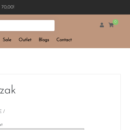
 70,00!
0
Sale
Outlet
Blogs
Contact
zak
 /
at