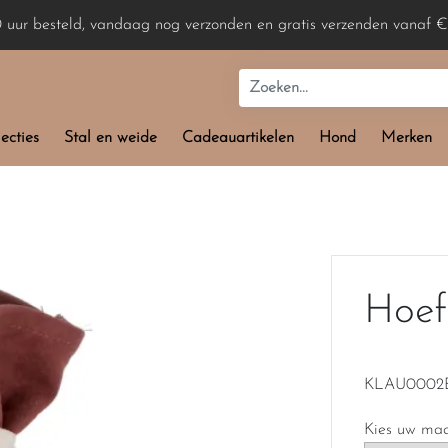
0 uur besteld, vandaag nog verzonden en gratis verzenden vanaf €
ecties
Stal en weide
Cadeauartikelen
Hond
Merken
Hoef
KLAU0002E
Kies uw ma