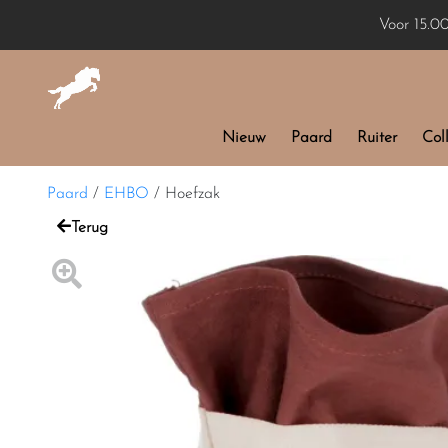
Voor 15.0
Nieuw
Paard
Ruiter
Coll
Paard
/
EHBO
/
Hoefzak
Terug