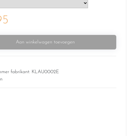
95
Aan winkelwagen toevoegen
ummer fabrikant: KLAU0002E
in