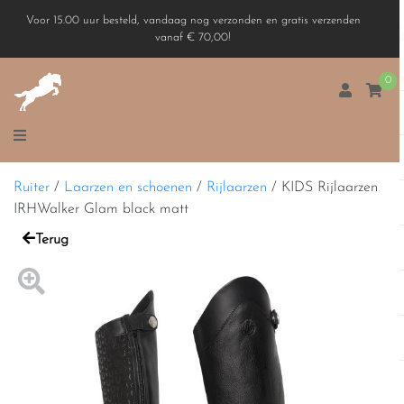
Voor 15.00 uur besteld, vandaag nog verzonden en gratis verzenden
vanaf € 70,00!
0
Ruiter
/
Laarzen en schoenen
/
Rijlaarzen
/
KIDS Rijlaarzen
IRHWalker Glam black matt
Terug