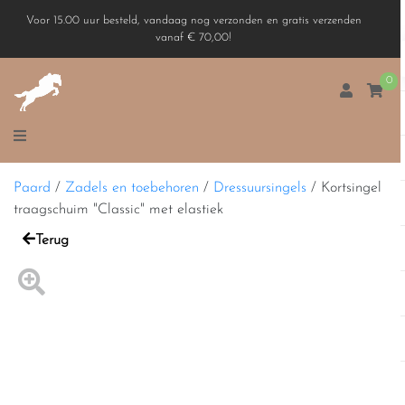
Voor 15.00 uur besteld, vandaag nog verzonden en gratis verzenden
vanaf € 70,00!
0
Paard
/
Zadels en toebehoren
/
Dressuursingels
/
Kortsingel
traagschuim "Classic" met elastiek
Terug