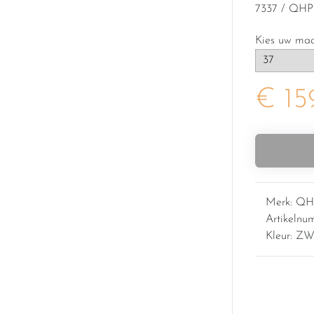
7337 / QHP
Kies uw ma
€ 15
Merk: QH
Artikelnu
Kleur: Z