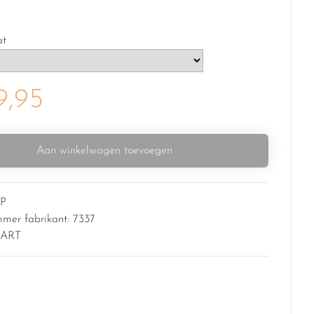
at
9,95
Aan winkelwagen toevoegen
P
mmer fabrikant: 7337
WART