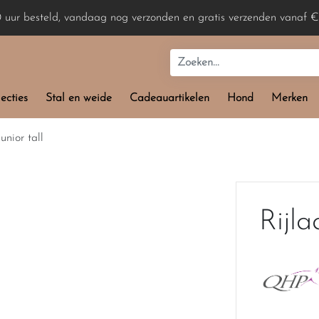
0 uur besteld, vandaag nog verzonden en gratis verzenden vanaf €
ecties
Stal en weide
Cadeauartikelen
Hond
Merken
unior tall
Rijla