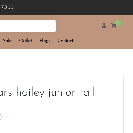
 70,00!
0
Sale
Outlet
Blogs
Contact
ars hailey junior tall