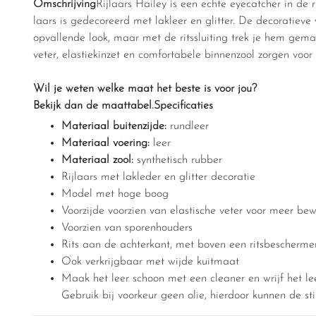
Omschrijving
Rijlaars Hailey is een echte eyecatcher in de
laars is gedecoreerd met lakleer en glitter. De decoratieve 
opvallende look, maar met de ritssluiting trek je hem gema
veter, elastiekinzet en comfortabele binnenzool zorgen voo
Wil je weten welke maat het beste is voor jou?
Bekijk dan de maattabel.
Specificaties
Materiaal buitenzijde:
rundleer
Materiaal voering:
leer
Materiaal zool:
synthetisch rubber
Rijlaars met lakleder en glitter decoratie
Model met hoge boog
Voorzijde voorzien van elastische veter voor meer be
Voorzien van sporenhouders
Rits aan de achterkant, met boven een ritsbescherme
Ook verkrijgbaar met wijde kuitmaat
Maak het leer schoon met een cleaner en wrijf het le
Gebruik bij voorkeur geen olie, hierdoor kunnen de sti