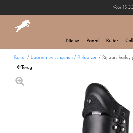
Voor 15.0
Nieuw
Paard
Ruiter
Coll
Ruiter
/
Laarzen en schoenen
/
Rijlaarzen
/
Rijlaars hailey j
Terug