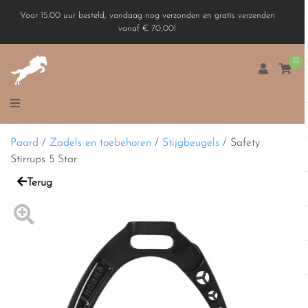
Voor 15.00 uur besteld, vandaag nog verzonden en gratis verzenden
vanaf € 70,00!
0
Paard
/
Zadels en toebehoren
/
Stijgbeugels
/
Safety
Stirrups 5 Star
Terug